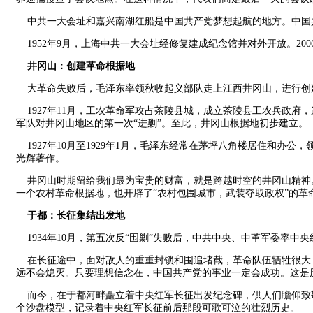
中共一大会址和嘉兴南湖红船是中国共产党梦想起航的地方。中国
1952年9月，上海中共一大会址经修复建成纪念馆并对外开放。200
井冈山：创建革命根据地
大革命失败后，毛泽东率领秋收起义部队走上江西井冈山，进行创
1927年11月，工农革命军攻占茶陵县城，成立茶陵县工农兵政府，
军队对井冈山地区的第一次“进剿”。至此，井冈山根据地初步建立。
1927年10月至1929年1月，毛泽东经常在茅坪八角楼居住和办
光辉著作。
井冈山时期留给我们最为宝贵的财富，就是跨越时空的井冈山精神。
一个农村革命根据地，也开辟了“农村包围城市，武装夺取政权”的革
于都：长征集结出发地
1934年10月，第五次反“围剿”失败后，中共中央、中革军委率中
在长征途中，面对敌人的重重封锁和围追堵截，革命队伍牺牲很大
远不会熄灭。只要理想信念在，中国共产党的事业一定会成功。这是
而今，在于都河畔矗立着中央红军长征出发纪念碑，供人们瞻仰致
个沙盘模型，记录着中央红军长征前后那段可歌可泣的壮烈历史。