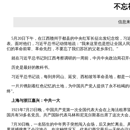
不忘
信息来
5月20日下午，在江西赣州于都县的中央红军长征出发纪念馆，习
表。面对他们，习近平总书记动情地说：“我来这里也是想让全国人
们的革命前辈、革命先烈，不要忘了我们苏区的父老乡亲们。”
就在习近平总书记到江西考察调研的一周前，中共中央政治局召开会
历史是最好的教科书。
习近平总书记说，每到井冈山、延安、西柏坡等革命圣地，都是一
一片片镌刻着红色记忆的土地，为中国共产党人提供了永不枯竭的精
终”。
上海与浙江嘉兴：中共一大
1921年7月23日晚，中国共产党第一次全国代表大会在上海法租界
国共有50多名党员。共产国际代表马林和尼克尔斯基出席了这次大会
7月30日晚，一名陌生的中年男子突然闯入会场，后又匆忙离去。
界巡捕搜查了会议地点。在这种情况下，代表们商定最后一天的会议