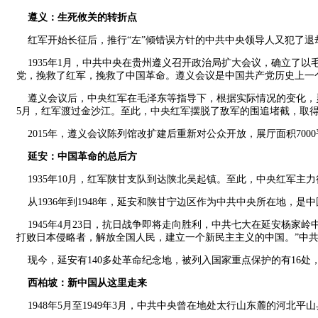
遵义：生死攸关的转折点
红军开始长征后，推行“左”倾错误方针的中共中央领导人又犯了退
1935年1月，中共中央在贵州遵义召开政治局扩大会议，确立了
党，挽救了红军，挽救了中国革命。遵义会议是中国共产党历史上一
遵义会议后，中央红军在毛泽东等指导下，根据实际情况的变化，灵
5月，红军渡过金沙江。至此，中央红军摆脱了敌军的围追堵截，取
2015年，遵义会议陈列馆改扩建后重新对公众开放，展厅面积70
延安：中国革命的总后方
1935年10月，红军陕甘支队到达陕北吴起镇。至此，中央红军主
从1936年到1948年，延安和陕甘宁边区作为中共中央所在地，是
1945年4月23日，抗日战争即将走向胜利，中共七大在延安杨家
打败日本侵略者，解放全国人民，建立一个新民主主义的中国。”中
现今，延安有140多处革命纪念地，被列入国家重点保护的有16
西柏坡：新中国从这里走来
1948年5月至1949年3月，中共中央曾在地处太行山东麓的河北