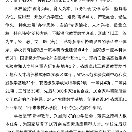
人，博士490人，另有11个国家173名留学生在校学习生活。
学校坚持“教育为民、育人为本、服务社会”办学宗旨，坚持地
方性、应用型、开放式办学定位，遵循“需求导向、产教融合、错位
争先、特色发展”办学思路，实施“专家治校、人才兴校、质量立
校、特色强校”治校方略，不断深化教育教学改革，形成了以工、管
为主，经、教、文、医（药）、艺等多学科协调发展的学科专业体
系。学校拥有国家级一流本科专业建设点4个，国家级一流本科课
程5门，国家级大学生校外实践教学基地1个。现有安徽省高校重点
实验室和人文社科重点研究基地各1个，省级卓越工程师教育培养
计划和人才培养模式创新实验区30个，省级示范实验实训中心和实
践教学基地32个，获省级教学成果特等奖2项，一等奖4项，二等奖
21项，三等奖33项。先后与300多家知名企业、10余家科研院所建
立了稳定的合作关系，245个实践教学基地，立项建设3个省级现代
产业学院、1个未来技术学院、1个特色示范软件学院。
学校坚守“新华教育、兴国为民”的办学使命，落实立德树人根
本任务，为国家培养了10万余名高素质应用型人才。学校先后获