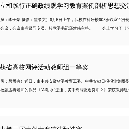
立和践行正确政绩观学习教育案例剖析思想交
李子豪 摄影：翟漱文）6月5日上午，我校在科研楼608会议室召开
导专员、校党委书记邸建伟主持。 会上学习了《习近平总书记在浙江工作期间树立和践行正确政绩观的理论和
..
获省高校网评活动教师组一等奖
：颜孟冉）近日，由中共安徽省委教育工委、中共安徽日报报业集团委员
老师的作品《“AI泔水”泛滥，劣币焉能驱逐良币？》荣获教师组一等奖。 本次评选活动自2025年10月
，累计收到...