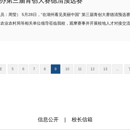
办第三届青创大赛德清预选赛
周莹） 5月28日，“在湖州看见美丽中国” 第三届青创大赛德清预选
村局等相关单位领导莅临我校，观摩赛事并开展校地人才对接交流活动。 本次大赛紧扣产业发展趋势，设置
..
页
5
6
7
8
9
10
11
12
13
...
信息公开
|
校长信箱