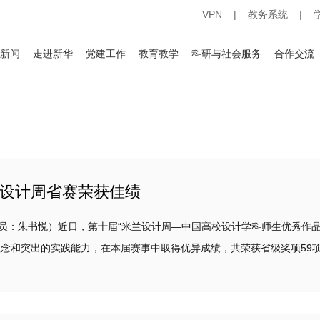
VPN
|
教务系统
|
新闻
走进新华
党建工作
教育教学
科研与社会服务
合作交流
设计周省赛荣获佳绩
：朱书悦）近日，第十届“米兰设计周—中国高校设计学科师生优秀作品
念和突出的实践能力，在本届赛事中取得优异成绩，共荣获省级奖项59项，
、二等奖作品将直接晋级全国总决赛，充分展现...