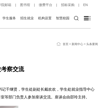
学院邮箱
|
图书馆
|
缴费平台
|
招标采购
|
EN
学生服务
招生就业
机构设置
智慧校园
首页
>
新闻中心
>
头条要闻
校考察交流
书记千继贤，学生处副处长戴欢欢，学生处就业指导中心
公室等部门负责人参加座谈交流。座谈会由邵玲主持。